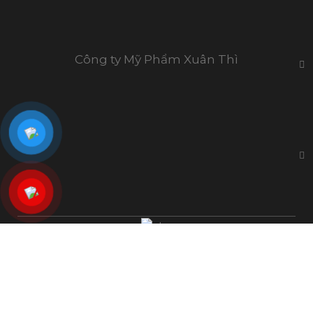
Công ty Mỹ Phẩm Xuân Thì
Mã Số Thuế: 0105304125
Đăng Ký Kinh Doanh số: 0105304125 Cấp bởi phòng
ĐKKD số 3 - Sở kế hoạch và đầu tư TP.Hà Nội, cấp ngày
11/05/2011