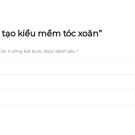
el tạo kiểu mềm tóc xoăn”
Các trường bắt buộc được đánh dấu
*