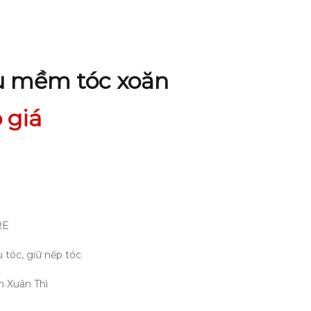
ểu mềm tóc xoăn
 giá
RE
u tóc, giữ nếp tóc
 Xuân Thì