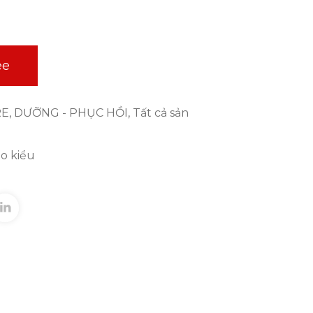
ee
RE
,
DƯỠNG - PHỤC HỒI
,
Tất cả sản
ạo kiểu