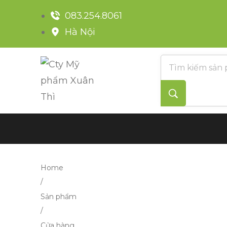
083.254.8061
Hà Nội
Home
/
Sản phẩm
/
Cửa hàng