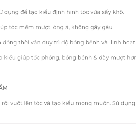
ử dụng để tạo kiểu định hình tóc vừa sấy khô.
giúp tóc mềm mượt, óng ả, không gây gàu.
 đồng thời vẫn duy trì độ bồng bềnh và linh hoạt 
tạo kiểu giúp tốc phồng, bồng bềnh & dày mượt hơn
HẨM
 rồi vuốt lên tóc và tạo kiểu mong muốn. Sử dụng