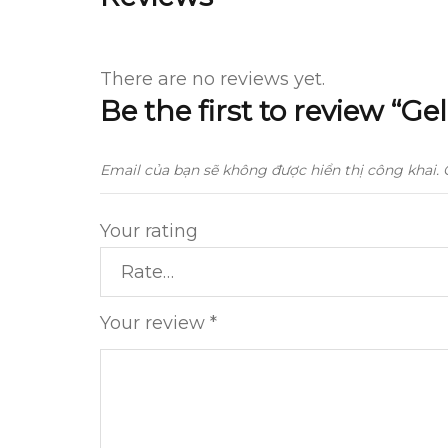
There are no reviews yet.
Be the first to review “G
Email của bạn sẽ không được hiển thị công khai.
Your rating
Your review
*