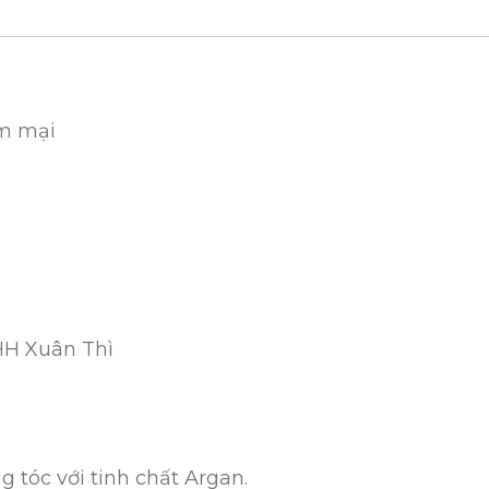
ềm mại
HH Xuân Thì
tóc với tinh chất Argan.