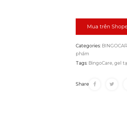
Mua trên Shop
Categories:
BINGOCA
phẩm
Tags:
BingoCare
,
gel t
Share