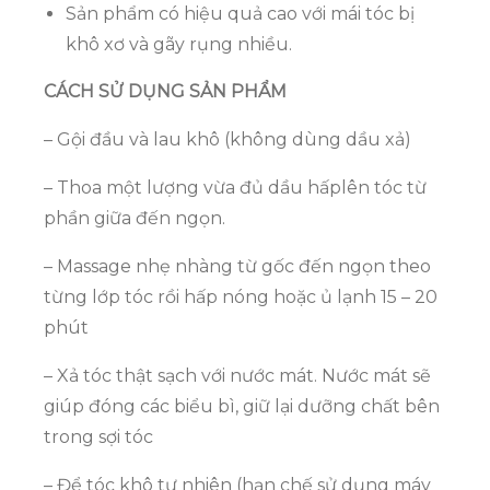
Sản phẩm có hiệu quả cao với mái tóc bị
khô xơ và gãy rụng nhiều.
CÁCH SỬ DỤNG SẢN PHẨM
– Gội đầu và lau khô (không dùng dầu xả)
– Thoa một lượng vừa đủ dầu hấplên tóc từ
phần giữa đến ngọn.
– Massage nhẹ nhàng từ gốc đến ngọn theo
từng lớp tóc rồi hấp nóng hoặc ủ lạnh 15 – 20
phút
– Xả tóc thật sạch với nước mát. Nước mát sẽ
giúp đóng các biểu bì, giữ lại dưỡng chất bên
trong sợi tóc
– Để tóc khô tự nhiên (hạn chế sử dụng máy