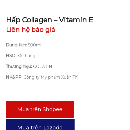
Hấp Collagen – Vitamin E
Liên hệ báo giá
Dung tích:
500ml
HSD:
36 tháng
Thương hiệu:
COLATIN
NK&PP:
Công ty Mỹ phẩm Xuân Thì.
Mua trên Shopee
Mua trên Lazada