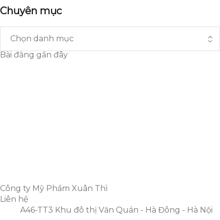
Chuyên mục
Bài đăng gần đây
Top dầu gội cho tóc bết được ưa chuộng nhất
TOP 5 CÁCH TRỊ GÀU TẠI NHÀ
ĐƠN GIẢN, HIỆU QUẢ
Da đầu nhờn rụng tóc do
đâu? cách làm da đầu hết
nhờn.
Công ty Mỹ Phẩm Xuân Thì
Liên hệ
A46-TT3 Khu đô thị Văn Quán - Hà Đông - Hà Nội