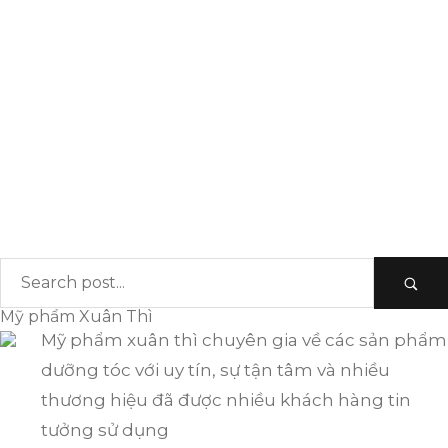
Dầu gội xả Easycos -hàng chất lượng giá cực tốt
Dầu gội xả là một phần không thể thiếu trong quy
trình chăm sóc tóc hàng ngày của chúng ta. Với sự phát
triển của công nghệ và ngành công…
Xem thêm
Mỹ phẩm Xuân Thì
Mỹ phẩm xuân thì chuyên gia về các sản phẩm
dưỡng tóc với uy tín, sự tận tâm và nhiều
thương hiệu đã được nhiều khách hàng tin
tưởng sử dụng