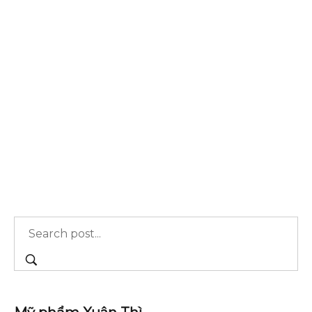
Cách Trị Rụng Tóc
Người bình thường mỗi ngày rụng khoảng 50 –
100 sợi tóc và nhanh chóng mọc lại. Tuy nhiên,
khi tóc rụng nhiều và không dấu hiệu mọc lại,
người…
Xem thêm