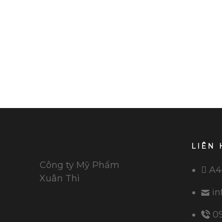
Xem thêm
LIÊN 
Công ty Mỹ Phẩm
A4
Xuân Thì
in
09