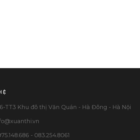
HỆ
6-TT3 Khu đô thị Văn Quán - Hà Đông - Hà Nội
fo@xuanthi.vn
75.148.686 - 083.254.8061