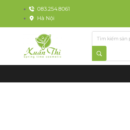
083.254.8061
Hà Nội