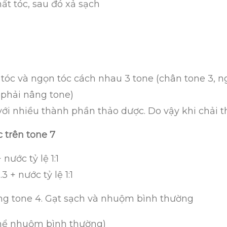
hất tóc, sau đó xả sạch
c và ngọn tóc cách nhau 3 tone (chân tone 3, ngọ
 phải nâng tone)
 với nhiều thành phần thảo dược. Do vậy khi chải 
 trên tone 7
nước tỷ lệ 1:1
+ nước tỷ lệ 1:1
ống tone 4. Gạt sạch và nhuộm bình thường
thể nhuộm bình thường)