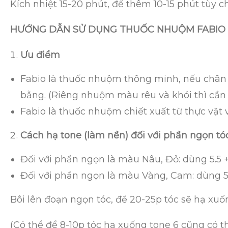
Kích nhiệt 15-20 phút, để thêm 10-15 phút tùy c
HƯỚNG DẪN SỬ DỤNG THUỐC NHUỘM FABIO
Ưu điểm
Fabio là thuốc nhuộm thông minh, nếu chân tó
bằng. (Riêng nhuộm màu rêu và khói thì cần
Fabio là thuốc nhuộm chiết xuất từ thực vật
Cách hạ tone (làm nền) đối với phần ngọn tóc
Đối với phần ngọn là màu Nâu, Đỏ: dùng 5.5 + 
Đối với phần ngọn là màu Vàng, Cam: dùng 5.3 
Bôi lên đoạn ngọn tóc, để 20-25p tóc sẽ hạ xu
(Có thể để 8-10p tóc hạ xuống tone 6 cũng có 