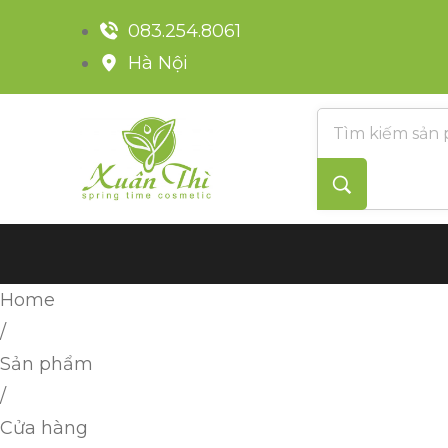
083.254.8061
Hà Nội
Home
/
Sản phẩm
/
Cửa hàng