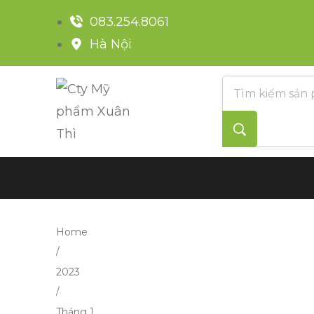
083.254.8061
Hà Nội
Home
/
2023
/
Tháng 1