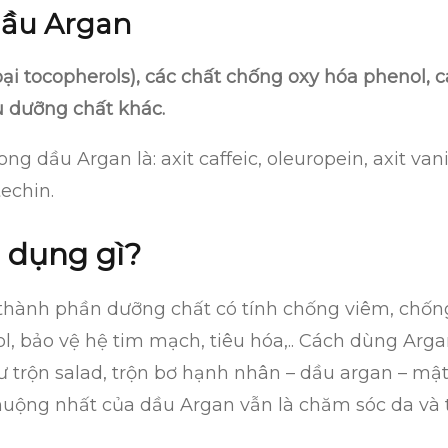
dầu Argan
ại tocopherols), các chất chống oxy hóa phenol, c
u dưỡng chất khác.
g dầu Argan là: axit caffeic, oleuropein, axit vanill
techin.
 dụng gì?
thành phần dưỡng chất có tính chống viêm, chống
l, bảo vệ hệ tim mạch, tiêu hóa,.. Cách dùng Argan
 trộn salad, trộn bơ hạnh nhân – dầu argan – mật
uộng nhất của dầu Argan vẫn là chăm sóc da và t