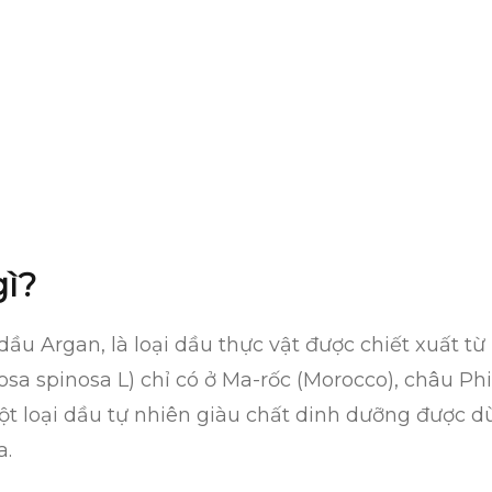
gì?
 dầu Argan, là loại dầu thực vật được chiết xuất t
osa spinosa L) chỉ có ở Ma-rốc (Morocco), châu P
ột loại dầu tự nhiên giàu chất dinh dưỡng được 
a.