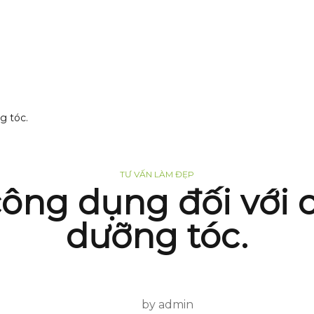
g tóc.
TƯ VẤN LÀM ĐẸP
ông dụng đối với 
dưỡng tóc.
by admin