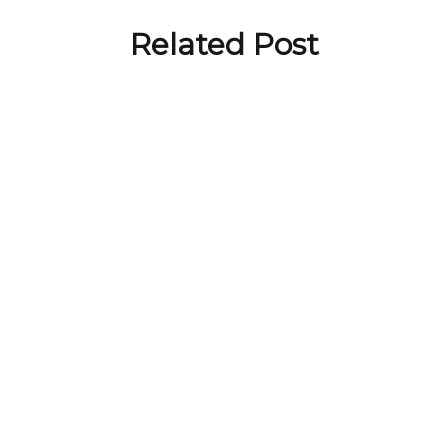
Related Post
BLOG
Top dầu gội cho tóc bết được ưa
chuộng nhất
by
Truong Viet Dung
BLOG
TOP 5 CÁCH TRỊ GÀU TẠI NHÀ
ĐƠN GIẢN, HIỆU QUẢ
by
Truong Viet Dung