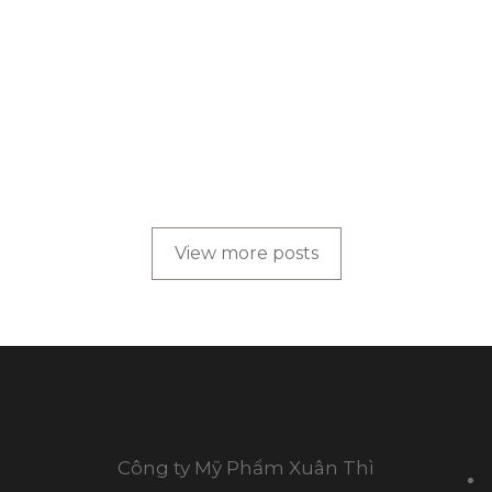
BLOG
,
CHĂM SÓC TÓC
Da đầu nhờn rụng tóc do đâu?
cách làm da đầu hết nhờn.
by
Truong Viet Dung
View more posts
Công ty Mỹ Phẩm Xuân Thì