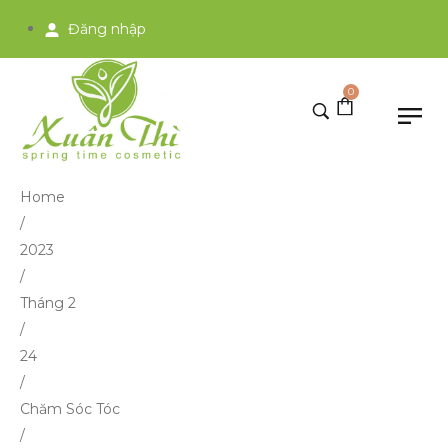
Đăng nhập
0
Home
/
2023
/
Tháng 2
/
24
/
Chăm Sóc Tóc
/