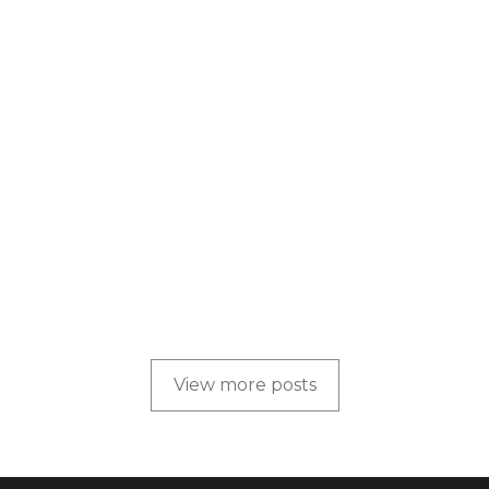
TOP 5 CÁCH TRỊ GÀU TẠI NHÀ
ĐƠN GIẢN, HIỆU QUẢ
by
Truong Viet Dung
BLOG
,
CHĂM SÓC TÓC
Da đầu nhờn rụng tóc do đâu?
cách làm da đầu hết nhờn.
by
Truong Viet Dung
View more posts