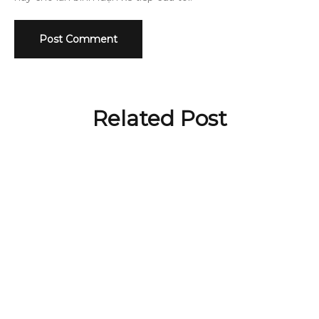
Related Post
BLOG
Top dầu gội cho tóc bết được
ưa chuộng nhất
by
Truong Viet Dung
BLOG