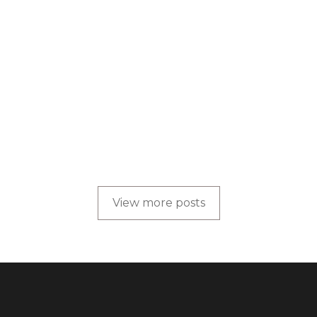
by
Truong Viet Dung
BLOG
,
CHĂM SÓC TÓC
Da đầu nhờn rụng tóc do đâu?
cách làm da đầu hết nhờn.
by
Truong Viet Dung
View more posts