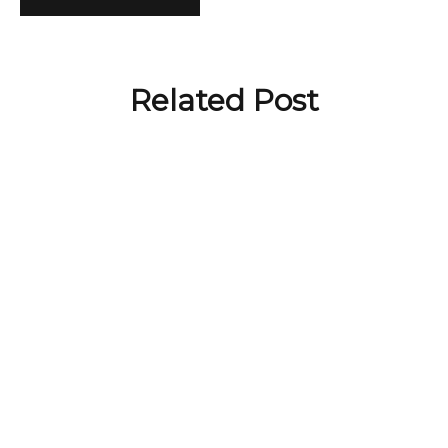
Related Post
BLOG
Top dầu gội cho tóc bết được ưa
chuộng nhất
by
Truong Viet Dung
BLOG
TOP 5 CÁCH TRỊ GÀU TẠI NHÀ
ĐƠN GIẢN, HIỆU QUẢ