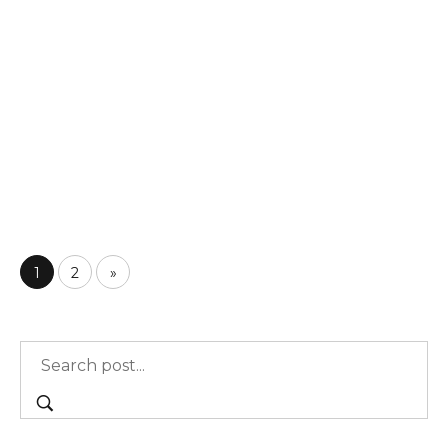
lượng giá cực tốt
Dầu gội xả là một phần không thể thiếu trong
quy trình chăm sóc tóc hàng ngày của chúng
ta. Với sự phát triển của công nghệ và ngành
công…
Xem thêm
1
2
»